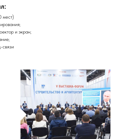
л:
0 мест)
нирования;
оектор и экран;
ание;
ц-связи