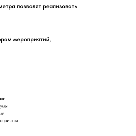
 метра позволят реализовать
орам мероприятий,
али
румы
ия
роприятия